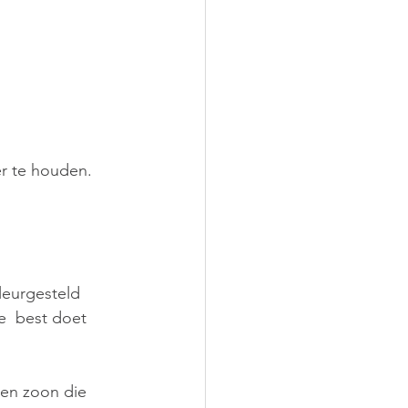
r te houden. 
leurgesteld 
te  best doet 
een zoon die 