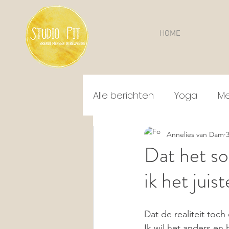
HOME
Alle berichten
Yoga
Me
Zwangerschap
Annelies van Dam
Dat het som
ik het juist
Dat de realiteit toch 
Ik wil het anders en h