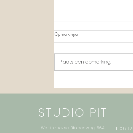
Opmerkingen
Passende training
Plaats een opmerking...
STUDIO PIT
Westbroekse Binnenweg 56A
T 06 1