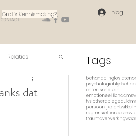
Inloggen
Gratis Kennismaking?
CONTACT
Relaties
Tags
behandeling
loslaten
o
psychologie
blijdschap
danks dat
chronische pijn
emotioneel lichaamsw
fysiotherapie
geduld
me
persoonlijke ontwikkeli
regressietherapie
reva
traumaverwerking
waa