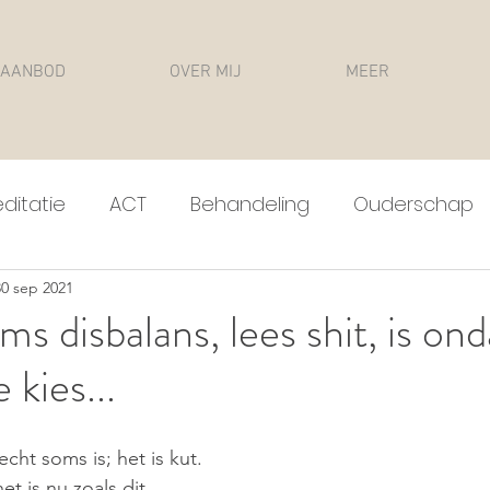
AANBOD
OVER MIJ
MEER
ditatie
ACT
Behandeling
Ouderschap
30 sep 2021
s disbalans, lees shit, is on
e kies...
echt soms is; het is kut. 
et is nu zoals dit.