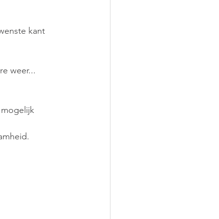
wenste kant 
re weer...
 mogelijk 
amheid. 