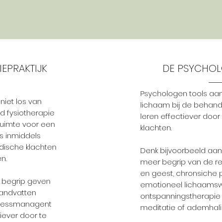
IEPRAKTIJK
DE PSYCHOL
Psychologen tools aa
niet los van
lichaam bij de behand
d fysiotherapie
leren effectiever door 
 ruimte voor een
klachten.
is inmiddels
dische klachten
Denk bijvoorbeeld aan
en.
meer begrip van de re
en geest, chronsiche p
 begrip geven
emotioneel lichaamsw
 handvatten
ontspanningstherapie
tressmanagent
meditatie of ademhal
iever door te