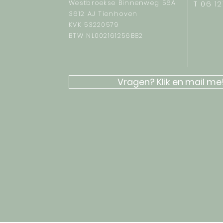
Westbroekse Binnenweg 56A
T 06 1
3612 AJ Tienhoven
KVK 53220579
BTW NL002161256B82
Vragen? Klik en mail me