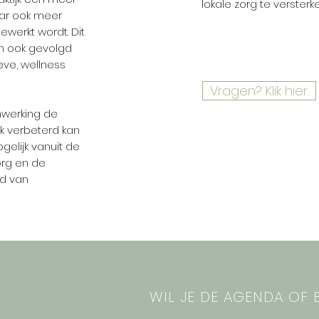
lokale zorg te versterk
waar ook meer
werkt wordt. Dit
n ook gevolgd
eve, wellness
Vragen? Klik hier.
werking de
jk verbeterd kan
gelijk vanuit de
org en de
ed van
WIL JE DE AGENDA OF B