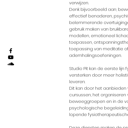
verwijzen.
Denk bijvoorbeeld aan; be
effectief benaderen, psych
belemmerende overtuiging
gebruik maken van bruikbar
modellen, emotioneel lich
toepassen, ontspanningsth
toepassing van meditatie o
ademhalingsoefeningen.
Studio Pit kan de eerste lijn 
versterken door meer holist
leveren.
Dit kan door het aanbieden
cursussen, het organiseren
beweeggroepen en in de v
psychologische begeleidin
lopende fysiotherapeutisch
Deze diensten maken de pra