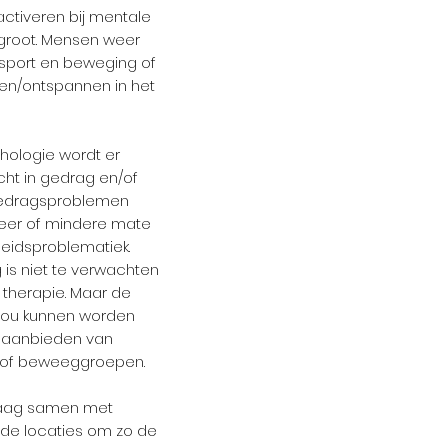
activeren bij mentale
groot. Mensen weer
 sport en beweging of
ren/ontspannen in het
chologie wordt er
cht in gedrag en/of
edragsproblemen
eer of mindere mate
heidsproblematiek.
 is niet te verwachten
therapie. Maar de
zou kunnen worden
 aanbieden van
n of beweeggroepen.
 graag samen met
de locaties om zo de