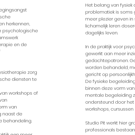
Het belang van fysiek 
wegingsangst
problematiek is soms 
ische
meer plezier geven in
en herkennen,
lichamelijk leren dose
e psychologische
dagelijks leven.
aamswerk
erapie en de
In de praktijk voor psy
f
gewerkt aan meer inzi
gedachtepatronen. G
worden behandeld, m
fysiotherapie zorg
gericht op persoonlijk
ische diensten te
De fysieke begeleiding
binnen deze vorm van 
 van workshops of
mentale begeleiding 
 van
ondersteund door het
orm van
workshops, cursusse
g naast de
e behandeling.
Studio Pit werkt hier
professionals bestaan
ktijk een meer