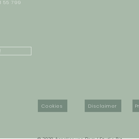
21 55 799
!
Cookies
Disclaimer
P