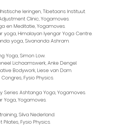
istische leringen, Tibetaans Instituut.
Adjustment Clinic, Yogamoves.
ga en Meditatie, Yogamoves.
ar yoga, Himalayan Iyengar Yoga Centre.
anda yoga, Sivananda Ashram.
ng Yoga, Simon Low.
oneel Lichaamswerk, Anke Dengel.
ative Bodywork, Liese van Dam.
s Congres, Fysio Physics.
ry Series Ashtanga Yoga, Yogamoves.
ar Yoga, Yogamoves.
training, Silva Nederland.
 Pilates, Fysio Physics.