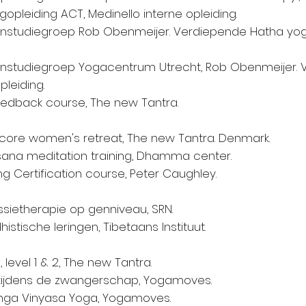
gopleiding ACT, Medinello interne opleiding.
enstudiegroep Rob Obenmeijer. Verdiepende Hatha yog
enstudiegroep Yogacentrum Utrecht, Rob Obenmeijer.
leiding.
eedback course, The new Tantra.
 core women's retreat, The new Tantra. Denmark.
sana meditation training, Dhamma center.
g Certification course, Peter Caughley.
sietherapie op genniveau, SRN.
istische leringen, Tibetaans Instituut.
, level 1 & 2, The new Tantra.
tijdens de zwangerschap, Yogamoves.
nga Vinyasa Yoga, Yogamoves.