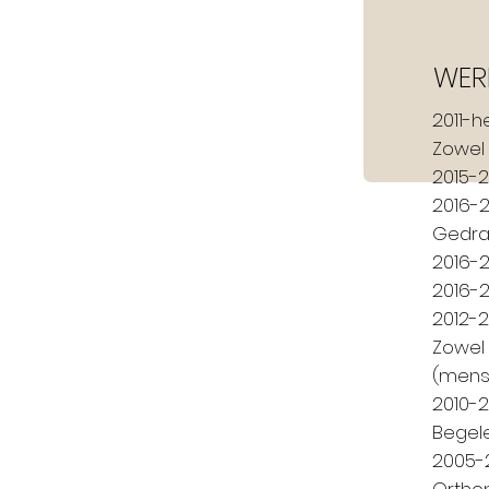
WER
2011-h
Zowel 
2015-2
2016-2
Gedra
2016-2
2016-2
2012-2
Zowel 
(mense
2010-2
Begele
2005-2