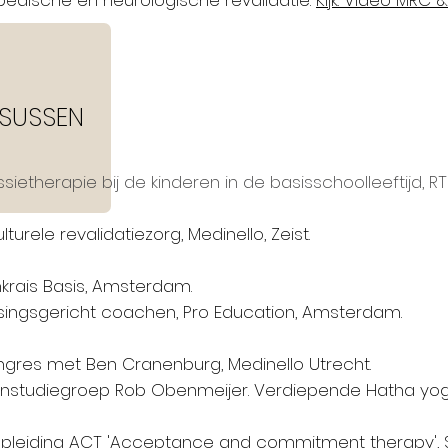
edische en neurologische revalidatie.
Kijk:
Video MRC 
SUSSEN
sietherapie bij de kinderen in de basisschoolleeftijd, 
ulturele revalidatiezorg, Medinello, Zeist.
krais Basis, Amsterdam.
singsgericht coachen, Pro Education, Amsterdam.
ngres met Ben Cranenburg, Medinello Utrecht.
enstudiegroep Rob Obenmeijer. Verdiepende Hatha yog
opleiding ACT 'Acceptance and commitment therapy', S