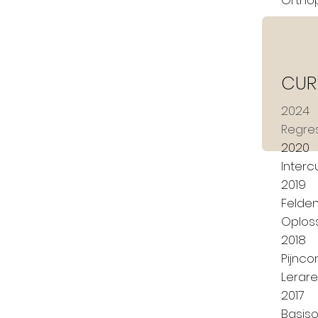
Orthop
CUR
2024
Regres
2020
Interc
2019
Felden
Oplos
2018
Pijnco
Lerar
2017
Basis