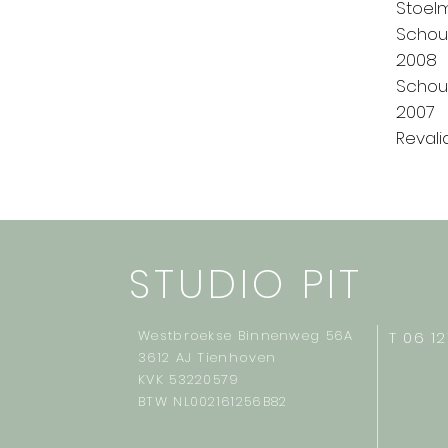
Stoelm
Schoud
2008
Schoud
2007
Revali
STUDIO PIT
Westbroekse Binnenweg 56A
T 06 1
3612 AJ Tienhoven
KVK 53220579
BTW NL002161256B82