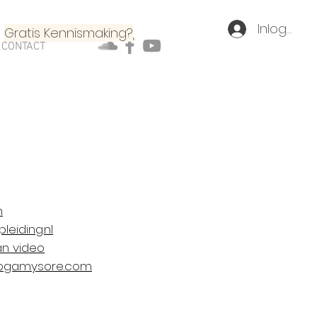
Inloggen
Gratis Kennismaking?
CONTACT
m
leiding.nl
an video
ogamysore.com