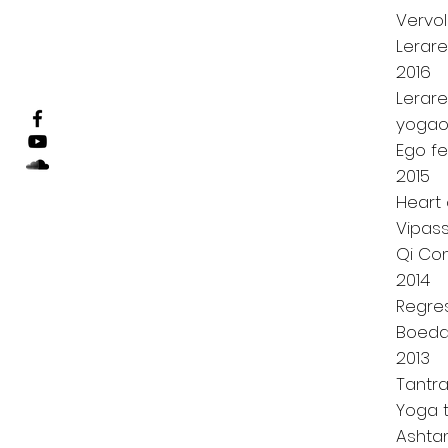
Vervol
Lerar
2016
Lerar
yogaop
Ego f
2015
Heart
Vipas
Qi Con
2014
Regres
Boeddh
2013
Tantra
Yoga 
Ashta