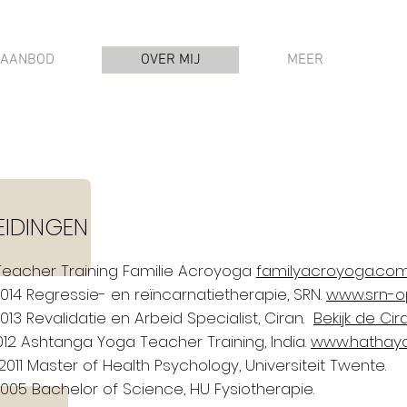
AANBOD
OVER MIJ
MEER
EIDINGEN
Teacher Training Familie Acroyoga
familyacroyoga.co
014 Regressie- en reïncarnatietherapie, SRN.
www.srn-op
013 Revalidatie en Arbeid Specialist, Ciran.
Bekijk de Cir
012 Ashtanga Yoga Teacher Training, India.
www.hathay
011 Master of Health Psychology, Universiteit Twente.
005 Bachelor of Science, HU Fysiotherapie.