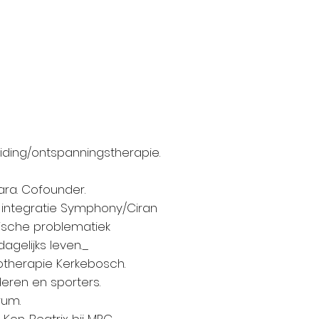
ding/ontspanningstherapie.
ara. Cofounder.
re-integratie Symphony/Ciran
ische problematiek
dagelijks leven._
ysiotherapie Kerkebosch.
eren en sporters.
trum.