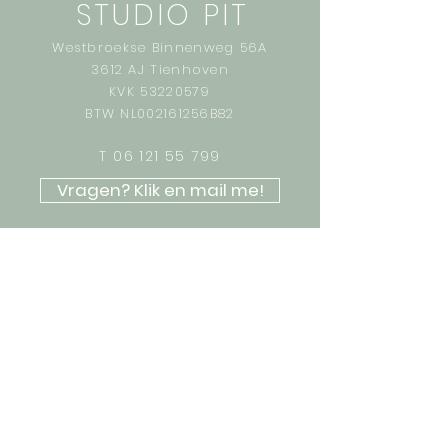
STUDIO PIT
Westbroekse Binnenweg 56A
3612 AJ Tienhoven
KVK
53220579
BTW NL002161256B82
T
06 121 55 799
Vragen? Klik en mail me!
WIL JE DE AGENDA OF BLOG MET
TIPS IN JE MAIL